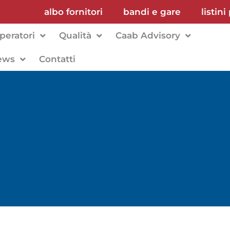
albo fornitori
bandi e gare
listini
peratori
Qualità
Caab Advisory
ews
Contatti