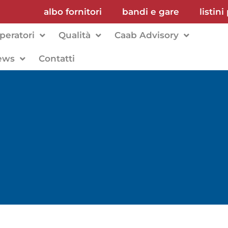
albo fornitori
bandi e gare
listini
peratori
Qualità
Caab Advisory
ews
Contatti