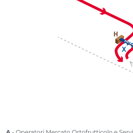
A - Operatori Mercato Ortofrutticolo e Servizi (Via Paolo Canali,