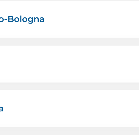
ino-Bologna
a