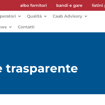
albo fornitori
bandi e gare
listini
peratori
Qualità
Caab Advisory
ews
Contatti
 trasparente