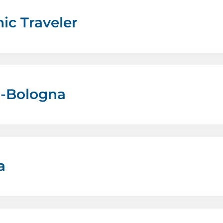
ic Traveler
no-Bologna
a