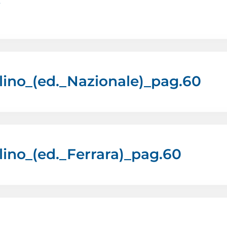
i
lino_(ed._Nazionale)_pag.60
ino_(ed._Ferrara)_pag.60