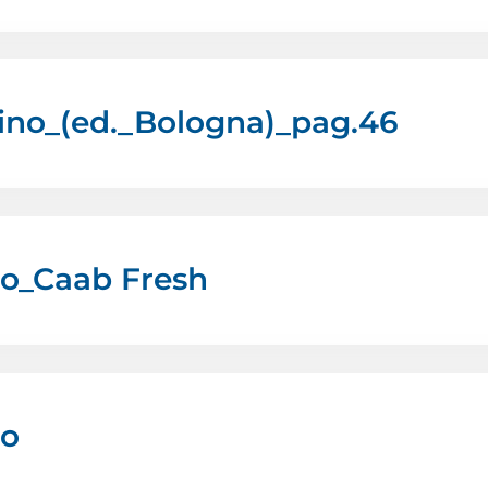
lino_(ed._Bologna)_pag.46
ino_Caab Fresh
no