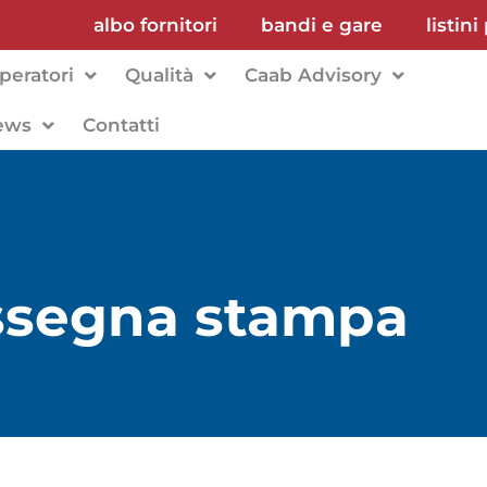
albo fornitori
bandi e gare
listini
peratori
Qualità
Caab Advisory
ews
Contatti
assegna stampa