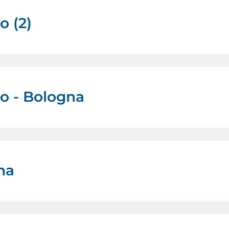
o (2)
no - Bologna
na