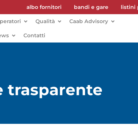
albo fornitori
bandi e gare
listini
peratori
Qualità
Caab Advisory
ews
Contatti
 trasparente