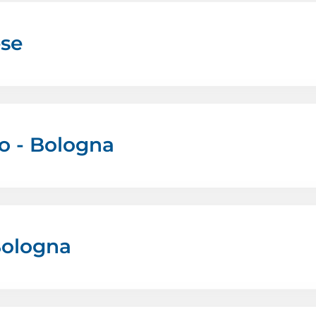
ese
no - Bologna
Bologna