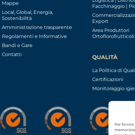
Logistica | Distrib
Mappe
Facchinaggio | Pi
Local, Global, Energia,
Commercializzazi
Sostenibilità
Export
Amministrazione trasparente
Area Produttori
Regolamenti e Informative
Ortoflorofrutticoli
Bandi e Gare
Contatti
QUALITÀ
La Politica di Qual
Certificazioni
Monitoraggio igie
Per fornire
memorizzare