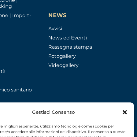
uzione |
cking
NEWS
one | Import-
Avvisi
News ed Eventi
Rassegna stampa
Fotogallery
Videogallery
ità
nico sanitario
Gestisci Consenso
 le migliori esperienze, utilizziamo tecnologie come i cookie per
 e/o accedere alle informazioni del dispositivo. Il consenso a queste