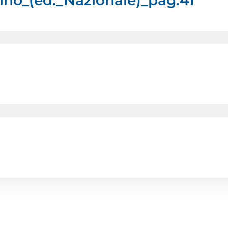
ino_(ed._Nazionale)_pag.41