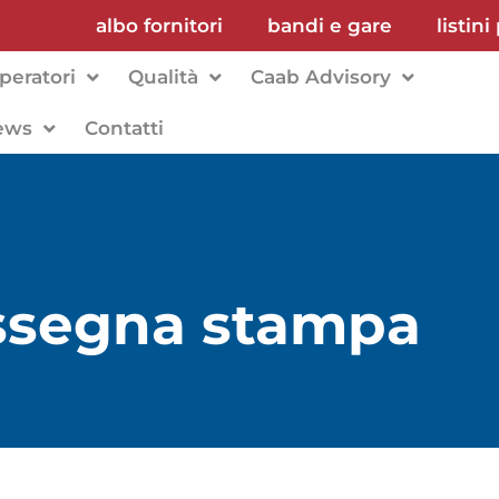
albo fornitori
bandi e gare
listini
peratori
Qualità
Caab Advisory
ews
Contatti
assegna stampa