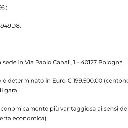
6 ;
86949D8.
n sede in Via Paolo Canali, 1 – 40127 Bologna
lto è determinato in Euro € 199.500,00 (cen
i gara.
 economicamente più vantaggiosa ai sensi dell’
fferta economica).