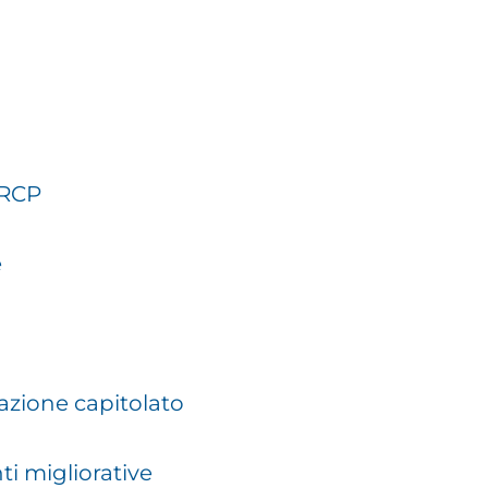
+RCP
e
azione capitolato
ti migliorative