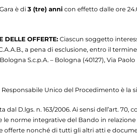
 Gara è di
3 (tre) anni
con effetto dalle ore 24.
E DELLE OFFERTE:
Ciascun soggetto interess
 C.A.A.B., a pena di esclusione, entro il termi
ologna S.c.p.A. – Bologna (40127), Via Paolo C
l Responsabile Unico del Procedimento è la si
a dal D.lgs. n. 163/2006. ‪Ai sensi dell’art. 70,
 le norme integrative del Bando in relazione a
 offerte nonché di tutti gli altri atti e docum