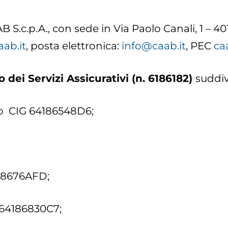
 S.c.p.A., con sede in Via Paolo Canali, 1 – 40
ab.it
, posta elettronica:
info@caab.it
, PEC
ca
 dei Servizi Assicurativi (n. 6186182)
suddivi
onio CIG 64186548D6;
418676AFD;
 64186830C7;