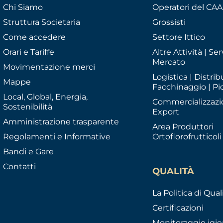
Chi Siamo
Operatori del CA
Struttura Societaria
Grossisti
Come accedere
Settore Ittico
Orari e Tariffe
Altre Attività | Serv
Mercato
Movimentazione merci
Logistica | Distrib
Mappe
Facchinaggio | Pi
Local, Global, Energia,
Commercializzazi
Sostenibilità
Export
Amministrazione trasparente
Area Produttori
Regolamenti e Informative
Ortoflorofrutticoli
Bandi e Gare
Contatti
QUALITÀ
La Politica di Qual
Certificazioni
Monitoraggio igie