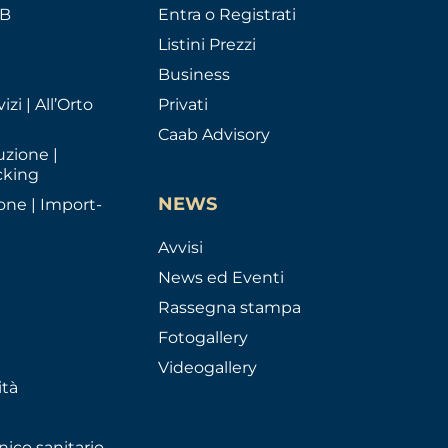
AB
Entra o Registrati
Listini Prezzi
Business
izi | All’Orto
Privati
Caab Advisory
uzione |
cking
NEWS
one | Import-
Avvisi
News ed Eventi
Rassegna stampa
Fotogallery
Videogallery
ità
nico sanitario