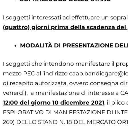
I soggetti interessati ad effettuare un sopr
(quattro) giorni prima della scadenza del
MODALITÀ DI PRESENTAZIONE DEL
I soggetti che intendono manifestare il pro
mezzo PEC all’indirizzo
caab.bandiegare@leg
di recapito autorizzata, ovvero consegna diret
venerdì), la manifestazione di interesse a C
12:00 del giorno 10 dicembre 2021
, il pli
ESPLORATIVO DI MANIFESTAZIONE DI INT
269) DELLO STAND N. 18 DEL MERCATO O