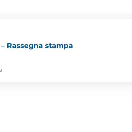
4
 – Rassegna stampa
a