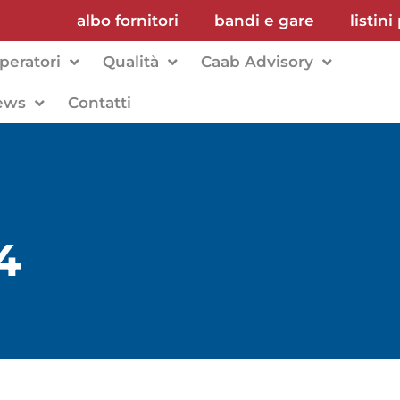
albo fornitori
bandi e gare
listini
peratori
Qualità
Caab Advisory
ews
Contatti
4