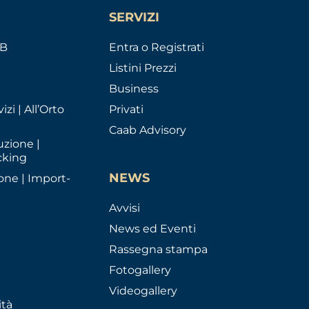
SERVIZI
AB
Entra o Registrati
Listini Prezzi
Business
izi | All’Orto
Privati
Caab Advisory
uzione |
cking
NEWS
one | Import-
Avvisi
News ed Eventi
Rassegna stampa
Fotogallery
Videogallery
ità