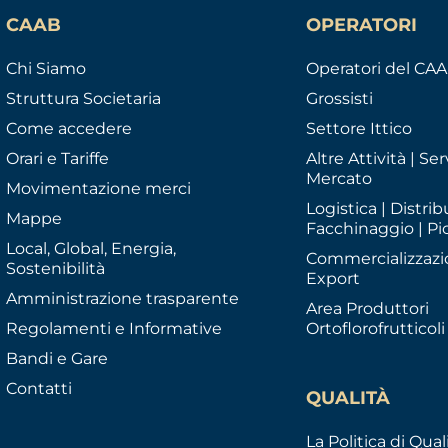
CAAB
OPERATORI
Chi Siamo
Operatori del CA
Struttura Societaria
Grossisti
Come accedere
Settore Ittico
Orari e Tariffe
Altre Attività | Serv
Mercato
Movimentazione merci
Logistica | Distrib
Mappe
Facchinaggio | Pi
Local, Global, Energia,
Commercializzazi
Sostenibilità
Export
Amministrazione trasparente
Area Produttori
Regolamenti e Informative
Ortoflorofrutticoli
Bandi e Gare
Contatti
QUALITÀ
La Politica di Qual