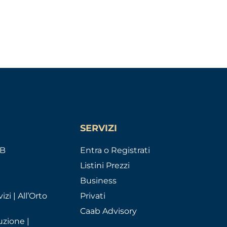
SERVIZI
AB
Entra o Registrati
Listini Prezzi
Business
izi | All’Orto
Privati
Caab Advisory
uzione |