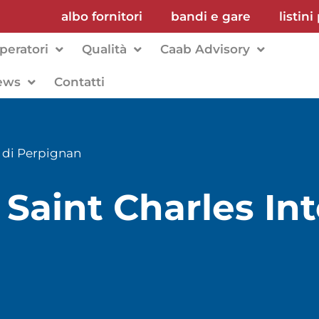
albo fornitori
bandi e gare
listini
peratori
Qualità
Caab Advisory
ews
Contatti
l di Perpignan
 Saint Charles In