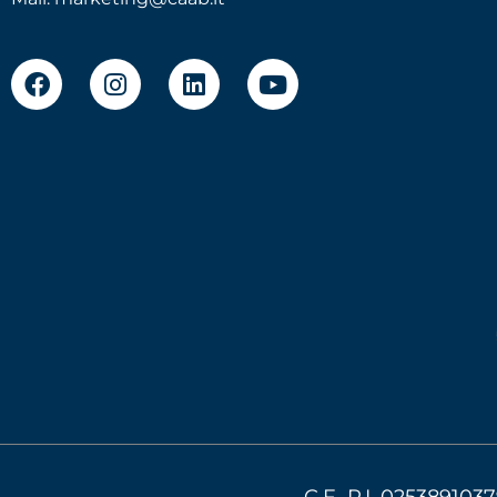
C.F.-P.I. 0253891037