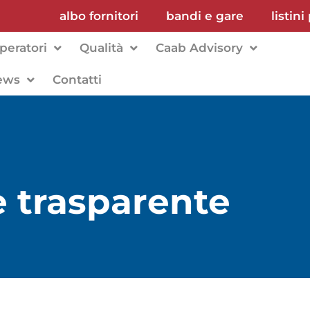
albo fornitori
bandi e gare
listini
peratori
Qualità
Caab Advisory
ews
Contatti
 trasparente