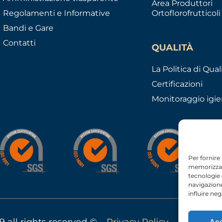
Area Produttori
Regolamenti e Informative
Ortoflorofrutticoli
Bandi e Gare
Contatti
QUALITÀ
La Politica di Qual
Certificazioni
Monitoraggio igie
Per fornire
memorizzare
tecnologie
navigazione
influire ne
9 all rights reserved © –
Privacy Policy
–
Cookie Po
Ac