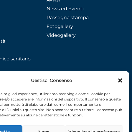
News ed Eventi
Rassegna stampa
Fotogallery
Videogallery
ità
nico sanitario
Gestisci Consenso
 le migliori esperienze, utilizziamo tecnologie come i cookie per
 e/o accedere alle informazioni del dispositivo. Il consenso a queste
 ci permetterà di elaborare dati come il comportamento di
 o ID unici su questo sito. Non acconsentire o ritirare il consenso può
gativamente su alcune caratteristiche e funzioni.
licy
– 2026 –
credits
cetta
Nega
Visualizza le preferenze