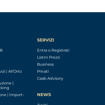
SERVIZI
AB
Entra o Registrati
Listini Prezzi
Business
izi | All’Orto
Privati
Caab Advisory
uzione |
cking
NEWS
one | Import-
Avvisi