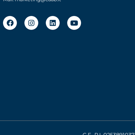
C.F.-P.I. 0253891037