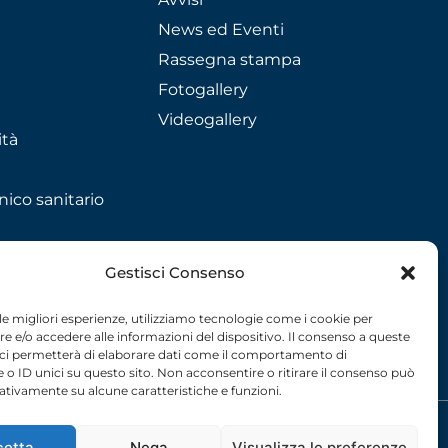
News ed Eventi
Rassegna stampa
Fotogallery
Videogallery
ità
nico sanitario
Gestisci Consenso
 le migliori esperienze, utilizziamo tecnologie come i cookie per
 e/o accedere alle informazioni del dispositivo. Il consenso a queste
 ci permetterà di elaborare dati come il comportamento di
 o ID unici su questo sito. Non acconsentire o ritirare il consenso può
gativamente su alcune caratteristiche e funzioni.
licy
– 2026 –
credits
cetta
Nega
Visualizza le preferenze