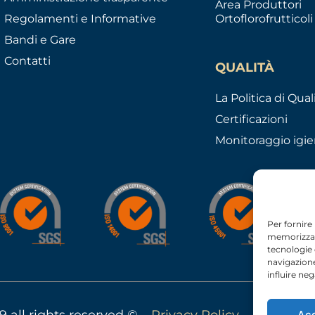
Area Produttori
Regolamenti e Informative
Ortoflorofrutticoli
Bandi e Gare
Contatti
QUALITÀ
La Politica di Qual
Certificazioni
Monitoraggio igie
Per fornire
memorizzare
tecnologie
navigazione
influire ne
9 all rights reserved © –
Privacy Policy
–
Cookie Po
Ac