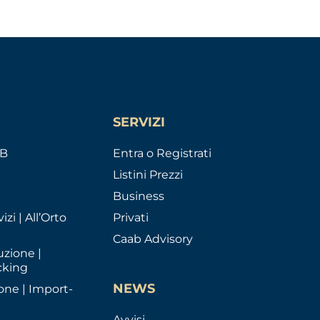
SERVIZI
AB
Entra o Registrati
Listini Prezzi
Business
izi | All’Orto
Privati
Caab Advisory
uzione |
cking
NEWS
one | Import-
Avvisi