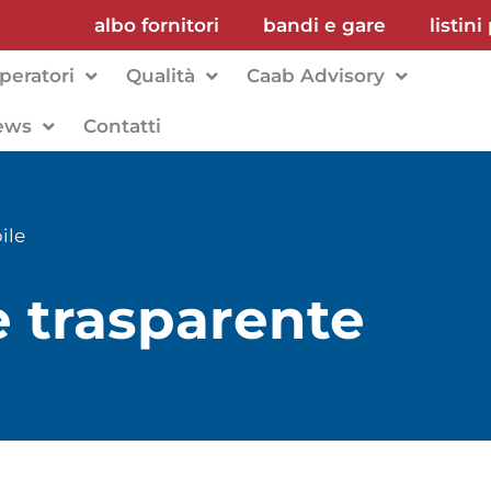
albo fornitori
bandi e gare
listini
peratori
Qualità
Caab Advisory
ews
Contatti
ile
 trasparente