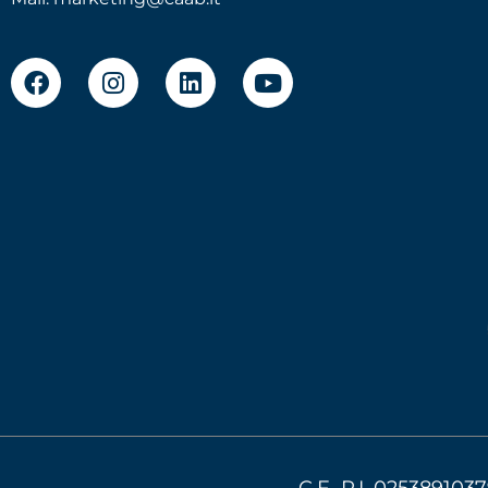
C.F.-P.I. 0253891037