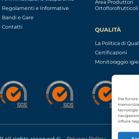
Area Produttori
Regolamenti e Informative
Ortoflorofrutticoli
Bandi e Gare
Contatti
QUALITÀ
La Politica di Qual
Certificazioni
Monitoraggio igie
Per fornire
memorizzare
tecnologie
navigazione
influire ne
9 all rights reserved © –
Privacy Policy
–
Cookie Po
Ac