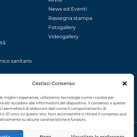
News ed Eventi
Rassegna stampa
Fotogallery
Videogallery
ità
nico sanitario
Gestisci Consenso
 le migliori esperienze, utilizziamo tecnologie come i cookie per
 e/o accedere alle informazioni del dispositivo. Il consenso a queste
 ci permetterà di elaborare dati come il comportamento di
 o ID unici su questo sito. Non acconsentire o ritirare il consenso può
gativamente su alcune caratteristiche e funzioni.
licy
– 2026 –
credits
cetta
Nega
Visualizza le preferenze