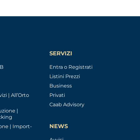
SERVIZI
AB
Entra o Registrati
Listini Prezzi
Business
izi | All’Orto
Privati
Caab Advisory
uzione |
cking
NEWS
one | Import-
Avvisi