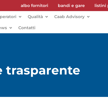
albo fornitori
bandi e gare
listini
peratori
Qualità
Caab Advisory
ews
Contatti
 trasparente