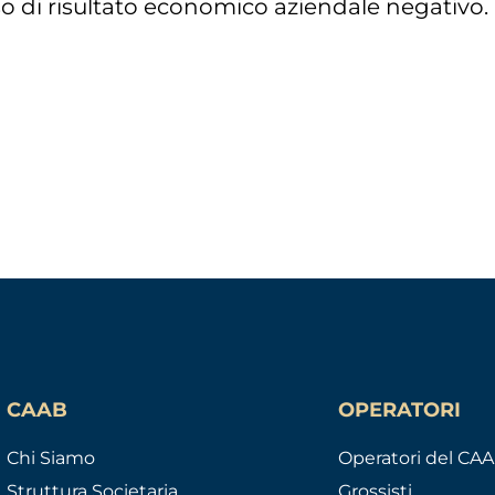
aso di risultato economico aziendale negativo.
CAAB
OPERATORI
Chi Siamo
Operatori del CA
Struttura Societaria
Grossisti