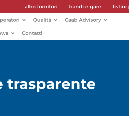
albo fornitori
bandi e gare
listini
peratori
Qualità
Caab Advisory
ews
Contatti
 trasparente