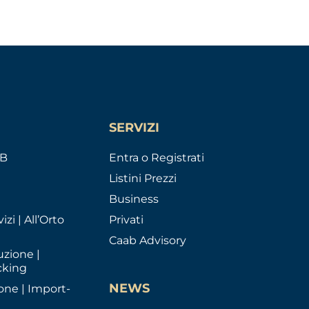
SERVIZI
AB
Entra o Registrati
Listini Prezzi
Business
izi | All’Orto
Privati
Caab Advisory
uzione |
cking
NEWS
one | Import-