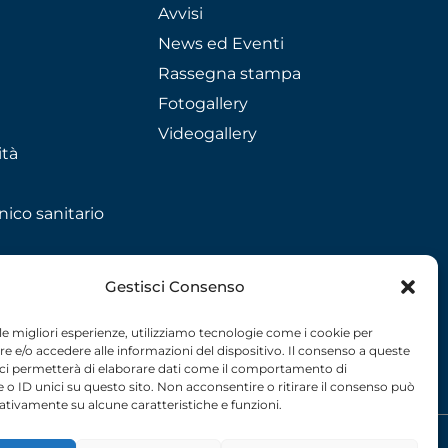
Avvisi
News ed Eventi
Rassegna stampa
Fotogallery
Videogallery
ità
nico sanitario
Gestisci Consenso
 le migliori esperienze, utilizziamo tecnologie come i cookie per
 e/o accedere alle informazioni del dispositivo. Il consenso a queste
 ci permetterà di elaborare dati come il comportamento di
 o ID unici su questo sito. Non acconsentire o ritirare il consenso può
gativamente su alcune caratteristiche e funzioni.