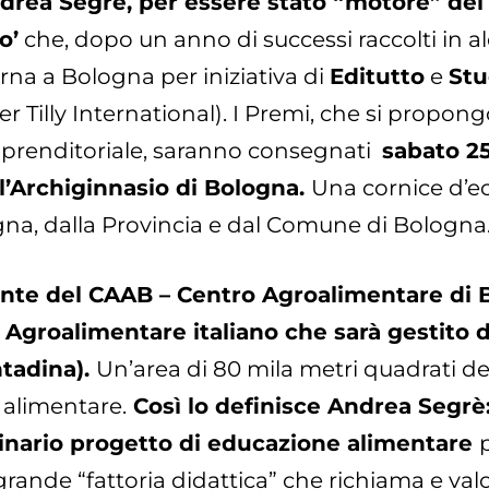
drea Segrè, per essere stato “motore” del P
o’
che, dopo un anno di successi raccolti in alc
rna a Bologna per iniziativa di
Editutto
e
Stu
illy International). I Premi, che si propongo
imprenditoriale, saranno consegnati
sabato 25
ll’Archiginnasio di Bologna.
Una cornice d’e
na, dalla Provincia e dal Comune di Bologna
dente del CAAB – Centro Agroalimentare di 
Agroalimentare italiano che sarà gestito d
ntadina).
Un’area di 80 mila metri quadrati de
 alimentare.
Così lo definisce Andrea Segrè
inario progetto di educazione alimentare
p
 grande “fattoria didattica” che richiama e valo