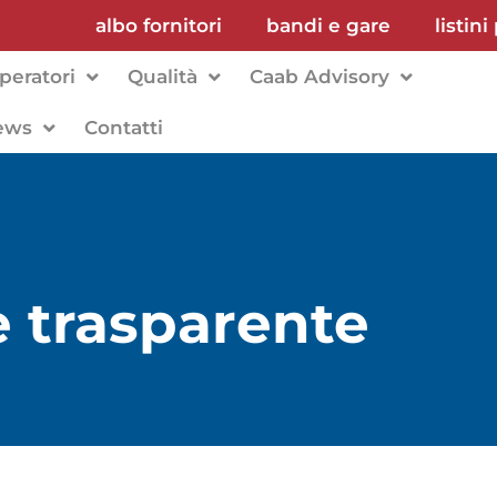
albo fornitori
bandi e gare
listini
peratori
Qualità
Caab Advisory
ews
Contatti
 trasparente