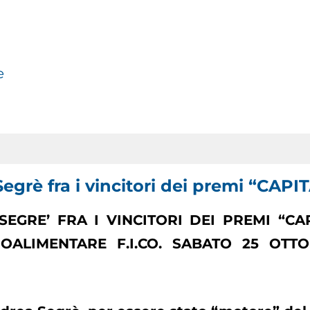
e
egrè fra i vincitori dei premi “CA
EGRE’ FRA I VINCITORI DEI PREMI “CAP
OALIMENTARE F.I.CO. SABATO 25 OTT