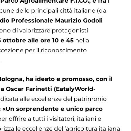
arco Agroalimentare F.I.CO., è fra i
une delle principali città italiane (da
dio Professionale Maurizio Godoli
no di valorizzare protagonisti
 ottobre alle ore 10 e 45
nella
ccezione per il riconoscimento
.
Bologna, ha ideato e promosso, con il
a Oscar Farinetti (EatalyWorld-
dicata alle eccellenze del patrimonio
: «Un sorprendente e unico parco
er offrire a tutti i visitatori, italiani e
rizza le eccellenze dell’agricoltura italiana