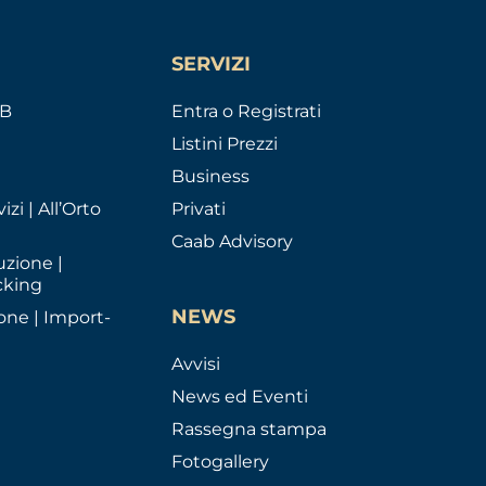
SERVIZI
AB
Entra o Registrati
Listini Prezzi
Business
izi | All’Orto
Privati
Caab Advisory
uzione |
cking
NEWS
one | Import-
Avvisi
News ed Eventi
Rassegna stampa
Fotogallery