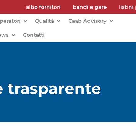
albo fornitori
bandi e gare
listini
peratori
Qualità
Caab Advisory
ews
Contatti
 trasparente