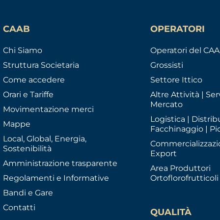
CAAB
OPERATORI
Chi Siamo
Operatori del CA
Struttura Societaria
Grossisti
Come accedere
Settore Ittico
Orari e Tariffe
Altre Attività | Serv
Mercato
Movimentazione merci
Logistica | Distrib
Mappe
Facchinaggio | Pi
Local, Global, Energia,
Commercializzazi
Sostenibilità
Export
Amministrazione trasparente
Area Produttori
Regolamenti e Informative
Ortoflorofrutticoli
Bandi e Gare
Contatti
QUALITÀ