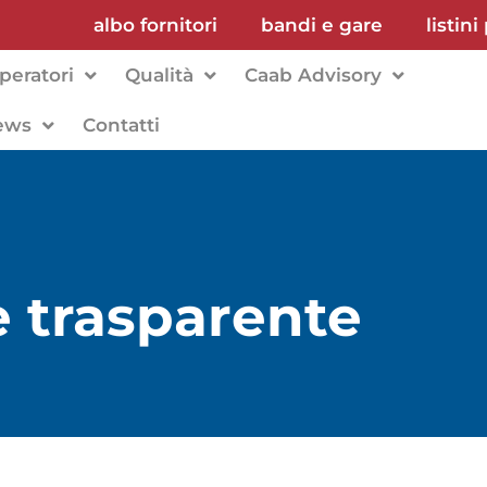
albo fornitori
bandi e gare
listini
peratori
Qualità
Caab Advisory
ews
Contatti
 trasparente