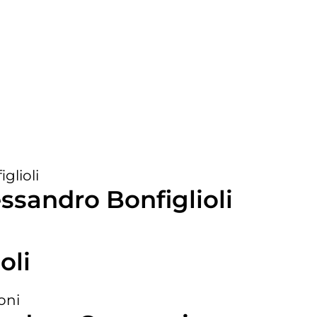
a
a
a
essandro Bonfiglioli
oli