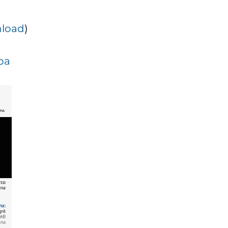
nload
)
mpa