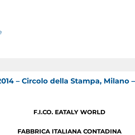
e
014 – Circolo della Stampa, Milano –
F.I.CO
.
EATALY WORLD
F
ABBRICA
I
TALIANA
CO
NTADINA