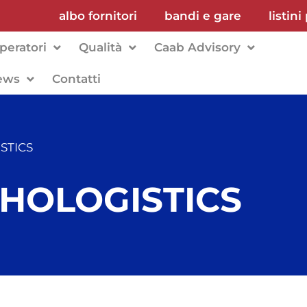
albo fornitori
bandi e gare
listini
peratori
Qualità
Caab Advisory
ews
Contatti
ISTICS
: HOLOGISTICS