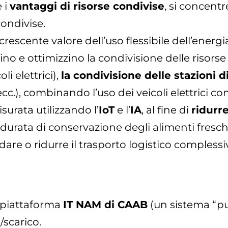
e i
vantaggi di risorse condivise
, si concentr
ondivise.
crescente valore dell’uso flessibile dell’energi
o e ottimizzino la condivisione delle risorse rel
oli elettrici),
la condivisione delle stazioni di
, ecc.), combinando l’uso dei veicoli elettrici co
isurata utilizzando l’
IoT
e l’
IA
, al fine di
ridurre
urata di conservazione degli alimenti fresch
dare o ridurre il trasporto logistico complessi
le piattaforma
IT NAM di CAAB
(un sistema “pu
/scarico.