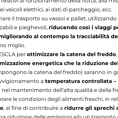
relativi al funzionamento della flotta, alla mi
ei veicoli elettrici, ai dati di parcheggio, ecc.
 il trasporto su vassoi e pallet, utilizzando
zzabili e pieghevoli,
riducendo così i viaggi p
migliorando al contempo la tracciabilità de
mo miglio.
 ESCLA per
ottimizzare la catena del freddo
imizzazione energetica che la riduzione de
ongono la catena del freddo) saranno in grad
rovvigionamento a
temperatura controllata – 
 nel mantenimento dell’alta qualità e della fr
re le condizioni degli alimenti freschi, in re
le
, al fine di contribuire a
ridurre gli sprechi 
a riduzione delle emissioni e/o un trasporto 