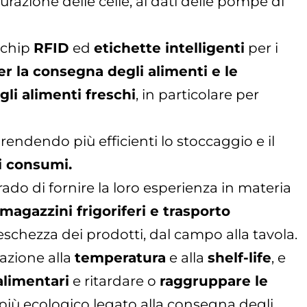
surazione delle celle, ai dati delle pompe di
 chip
RFID
ed
etichette intelligenti
per i
er la consegna degli alimenti e le
gli alimenti freschi
, in particolare per
, rendendo più efficienti lo stoccaggio e il
i consumi.
o di fornire la loro esperienza in materia
magazzini frigoriferi e trasporto
eschezza dei prodotti, dal campo alla tavola.
lazione alla
temperatura
e alla
shelf-life
, e
alimentari
e ritardare o
raggruppare le
più ecologico legato alla consegna degli