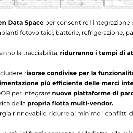
n Data Space
per consentire l’integrazione di 
nti fotovoltaici, batterie, refrigerazione, par
anno la tracciabilità,
ridurranno i tempi di a
cludere r
isorse condivise per la funzionalit
mentazione più efficiente delle merci int
OR per integrare
nuove piattaforme di parch
rica della
propria flotta multi-vendor.
ia rinnovabile, ridurre al minimo i conflitti d