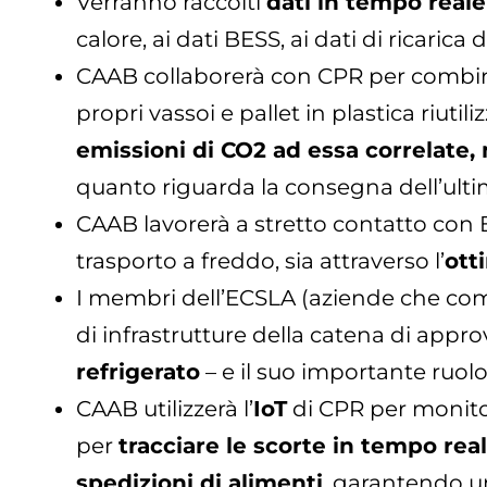
Verranno raccolti
dati in tempo reale
calore, ai dati BESS, ai dati di ricarica d
CAAB collaborerà con CPR per combinare
propri vassoi e pallet in plastica riutili
emissioni di CO2 ad essa correlate, 
quanto riguarda la consegna dell’ulti
CAAB lavorerà a stretto contatto con
trasporto a freddo, sia attraverso l’
ott
I membri dell’ECSLA (aziende che comp
di infrastrutture della catena di app
refrigerato
– e il suo importante ruolo
CAAB utilizzerà l’
IoT
di CPR per monitora
per
tracciare le scorte in tempo rea
spedizioni di alimenti
, garantendo un