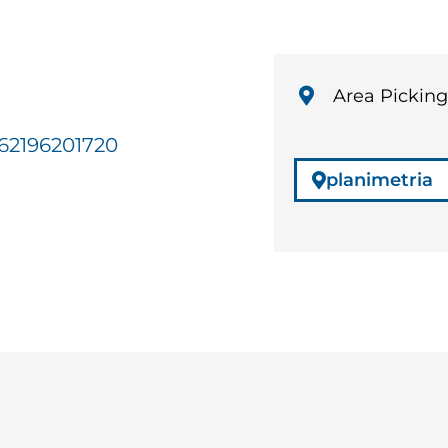
Area Picking
62196201720
planimetria