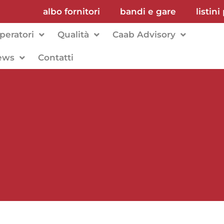
albo fornitori
bandi e gare
listini
peratori
Qualità
Caab Advisory
ews
Contatti