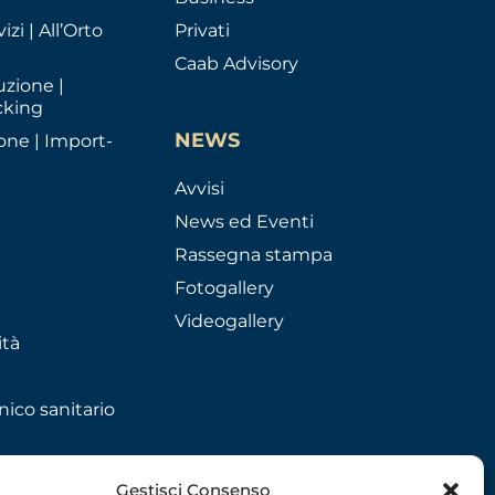
izi | All’Orto
Privati
Caab Advisory
uzione |
cking
NEWS
one | Import-
Avvisi
News ed Eventi
Rassegna stampa
Fotogallery
Videogallery
ità
nico sanitario
Gestisci Consenso