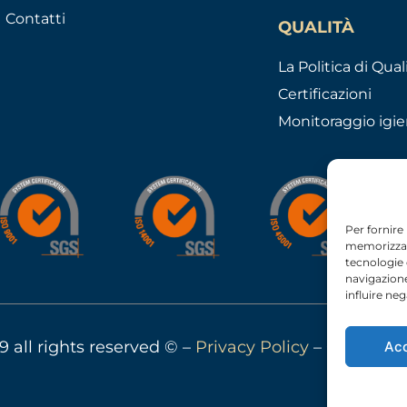
Contatti
QUALITÀ
La Politica di Qual
Certificazioni
Monitoraggio igie
Per fornire
memorizzare
tecnologie
navigazione
influire ne
9 all rights reserved © –
Privacy Policy
–
Cookie Po
Ac