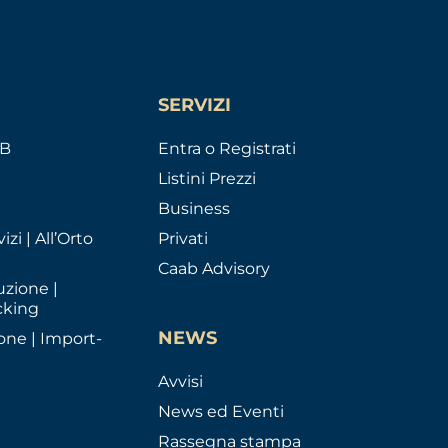
SERVIZI
AB
Entra o Registrati
Listini Prezzi
Business
izi | All’Orto
Privati
Caab Advisory
uzione |
cking
NEWS
one | Import-
Avvisi
News ed Eventi
Rassegna stampa