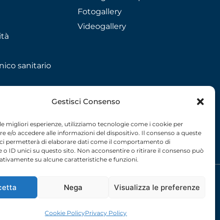
Fotogallery
Videogallery
ità
nico sanitario
Gestisci Consenso
 le migliori esperienze, utilizziamo tecnologie come i cookie per
 e/o accedere alle informazioni del dispositivo. Il consenso a queste
 ci permetterà di elaborare dati come il comportamento di
 o ID unici su questo sito. Non acconsentire o ritirare il consenso può
gativamente su alcune caratteristiche e funzioni.
licy
– 2026 –
credits
cetta
Nega
Visualizza le preferenze
Cookie Policy
Privacy Policy