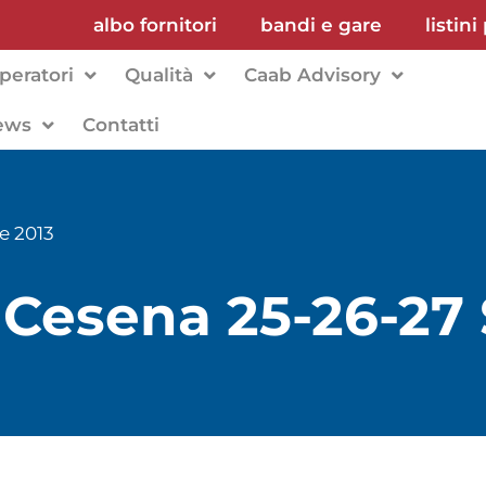
albo fornitori
bandi e gare
listini
peratori
Qualità
Caab Advisory
ews
Contatti
e 2013
Cesena 25-26-27