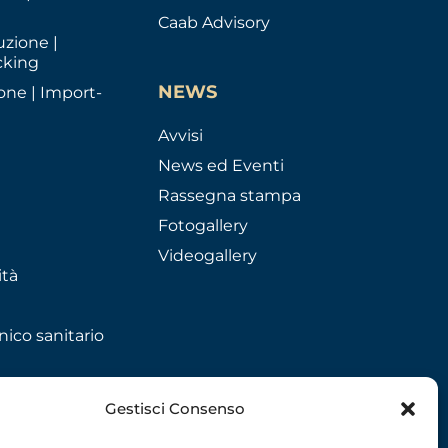
Caab Advisory
uzione |
cking
NEWS
one | Import-
Avvisi
News ed Eventi
Rassegna stampa
Fotogallery
Videogallery
ità
nico sanitario
Gestisci Consenso