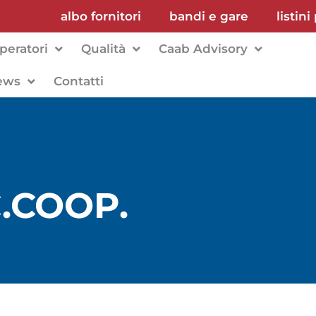
albo fornitori
bandi e gare
listini
peratori
Qualità
Caab Advisory
ews
Contatti
.COOP.