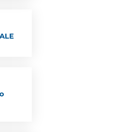
NALE
to