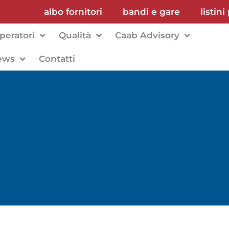
albo fornitori
bandi e gare
listini
peratori
Qualità
Caab Advisory
ews
Contatti