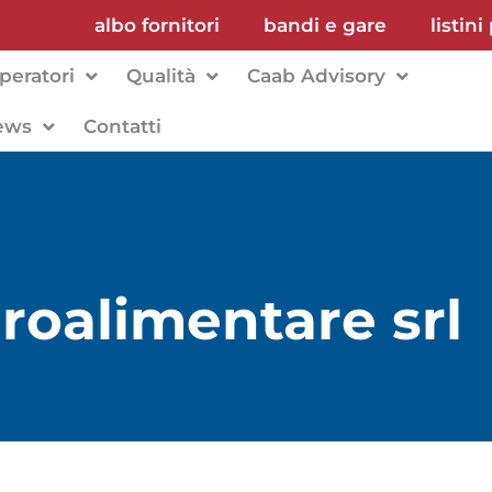
albo fornitori
bandi e gare
listini
peratori
Qualità
Caab Advisory
ews
Contatti
roalimentare srl