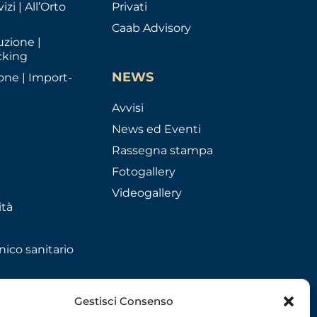
izi | All’Orto
Privati
Caab Advisory
uzione |
cking
NEWS
one | Import-
Avvisi
News ed Eventi
Rassegna stampa
Fotogallery
Videogallery
ità
nico sanitario
Gestisci Consenso