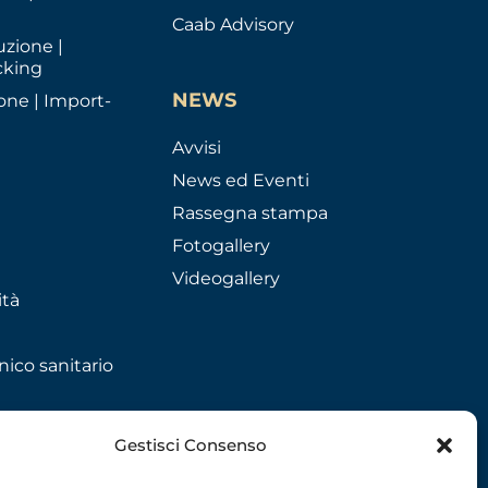
Caab Advisory
uzione |
cking
NEWS
one | Import-
Avvisi
News ed Eventi
Rassegna stampa
Fotogallery
Videogallery
ità
nico sanitario
Gestisci Consenso