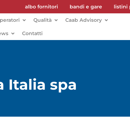
albo fornitori
bandi e gare
listini
peratori
Qualità
Caab Advisory
ews
Contatti
Italia spa