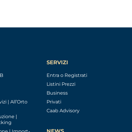
SERVIZI
AB
Entra o Registrati
Listini Prezzi
Business
izi | All’Orto
Privati
Caab Advisory
uzione |
cking
NEWS
one | Import-