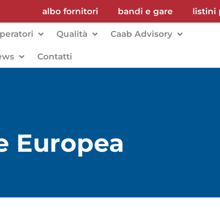
albo fornitori
bandi e gare
listini
peratori
Qualità
Caab Advisory
ews
Contatti
ne Europea