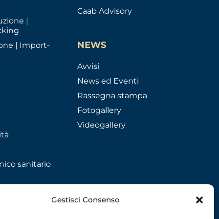
Caab Advisory
uzione |
cking
NEWS
one | Import-
Avvisi
News ed Eventi
Rassegna stampa
Fotogallery
Videogallery
ità
nico sanitario
Gestisci Consenso