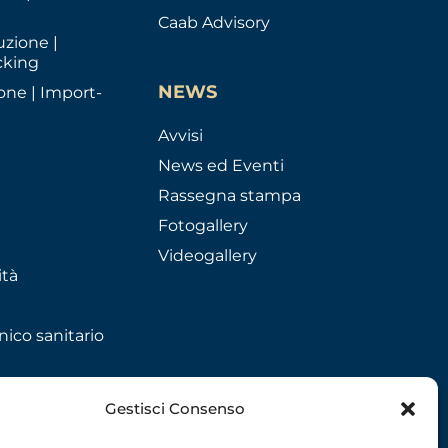
Caab Advisory
uzione |
cking
NEWS
one | Import-
Avvisi
News ed Eventi
Rassegna stampa
Fotogallery
Videogallery
ità
nico sanitario
Gestisci Consenso