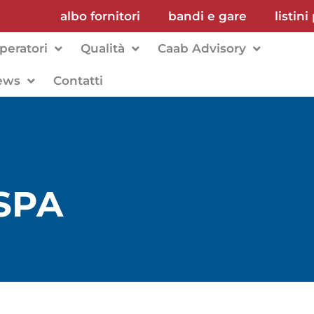
albo fornitori
bandi e gare
listini
peratori
Qualità
Caab Advisory
ews
Contatti
SPA