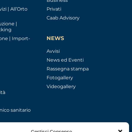
Business
izi | All’Orto
Privati
Caab Advisory
uzione |
cking
NEWS
one | Import-
Avvisi
News ed Eventi
Rassegna stampa
Fotogallery
Videogallery
ità
nico sanitario
Gestisci Consenso