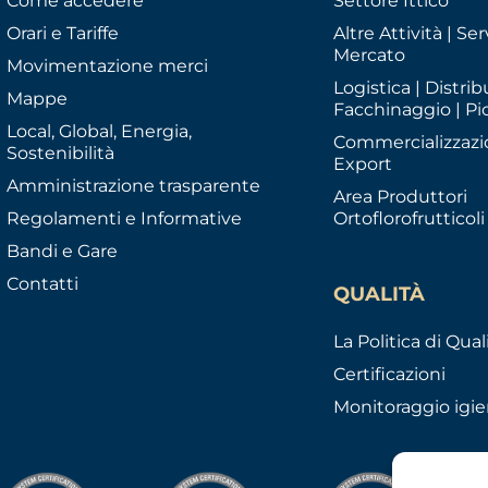
Come accedere
Settore Ittico
Orari e Tariffe
Altre Attività | Serv
Mercato
Movimentazione merci
Logistica | Distrib
Mappe
Facchinaggio | Pi
Local, Global, Energia,
Commercializzazi
Sostenibilità
Export
Amministrazione trasparente
Area Produttori
Regolamenti e Informative
Ortoflorofrutticoli
Bandi e Gare
Contatti
QUALITÀ
La Politica di Qual
Certificazioni
Monitoraggio igie