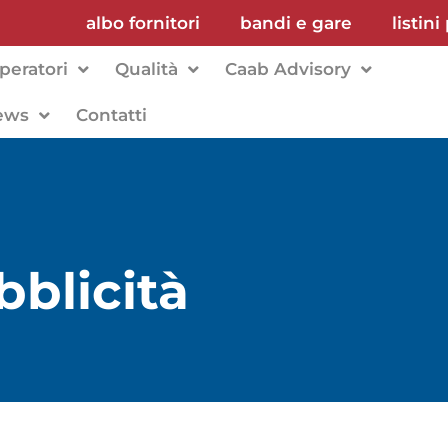
albo fornitori
bandi e gare
listini
peratori
Qualità
Caab Advisory
ews
Contatti
blicità