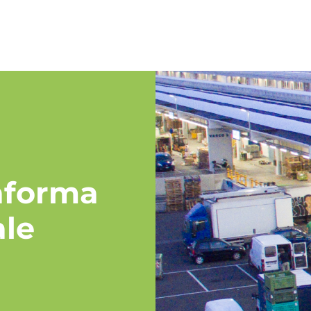
aforma
ale