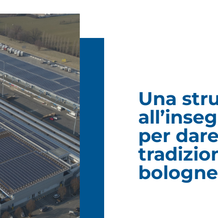
Una stru
all’inse
per dare
tradizi
bologne