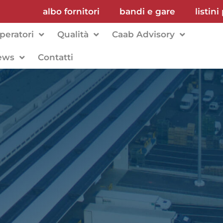
albo fornitori
bandi e gare
listini
peratori
Qualità
Caab Advisory
ews
Contatti