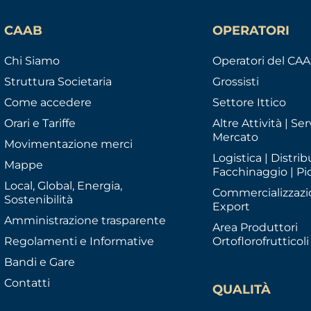
CAAB
OPERATORI
Chi Siamo
Operatori del CA
Struttura Societaria
Grossisti
Come accedere
Settore Ittico
Orari e Tariffe
Altre Attività | Serv
Mercato
Movimentazione merci
Logistica | Distrib
Mappe
Facchinaggio | Pi
Local, Global, Energia,
Commercializzazi
Sostenibilità
Export
Amministrazione trasparente
Area Produttori
Regolamenti e Informative
Ortoflorofrutticoli
Bandi e Gare
Contatti
QUALITÀ