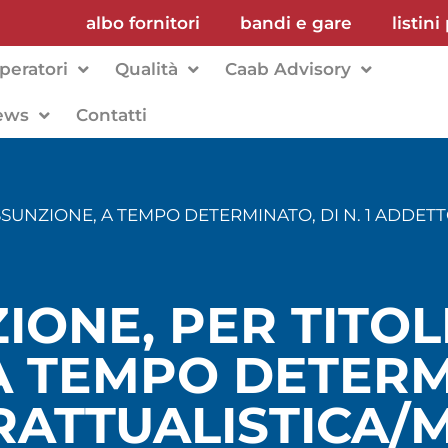
albo fornitori
bandi e gare
listini
peratori
Qualità
Caab Advisory
ews
Contatti
L’ASSUNZIONE, A TEMPO DETERMINATO, DI N. 1 AD
IONE, PER TITOL
A TEMPO DETERMI
ATTUALISTICA/