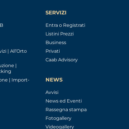
SERVIZI
AB
Entra o Registrati
Listini Prezzi
Business
izi | All’Orto
Privati
Caab Advisory
uzione |
cking
NEWS
one | Import-
Avvisi
News ed Eventi
Rassegna stampa
Fotogallery
Videogallery