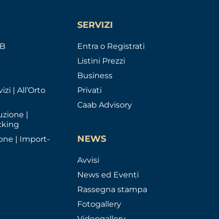
SERVIZI
AB
Entra o Registrati
Listini Prezzi
Business
izi | All’Orto
Privati
Caab Advisory
uzione |
cking
NEWS
one | Import-
Avvisi
News ed Eventi
Rassegna stampa
Fotogallery
Videogallery