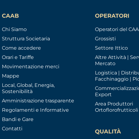
CAAB
OPERATORI
Chi Siamo
Operatori del CA
Struttura Societaria
Grossisti
Come accedere
Settore Ittico
Orari e Tariffe
Altre Attività | Serv
Mercato
Movimentazione merci
Logistica | Distrib
Mappe
Facchinaggio | Pi
Local, Global, Energia,
Commercializzazi
Sostenibilità
Export
Amministrazione trasparente
Area Produttori
Regolamenti e Informative
Ortoflorofrutticoli
Bandi e Gare
Contatti
QUALITÀ