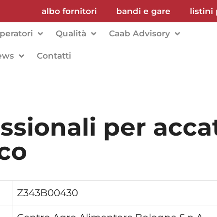
albo fornitori
bandi e gare
listini
peratori
Qualità
Caab Advisory
ews
Contatti
essionali per acc
ico
Z343B00430