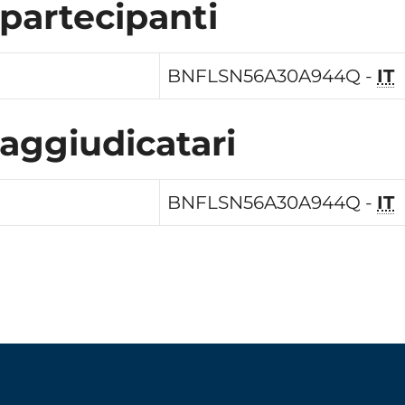
 partecipanti
BNFLSN56A30A944Q -
IT
 aggiudicatari
BNFLSN56A30A944Q -
IT