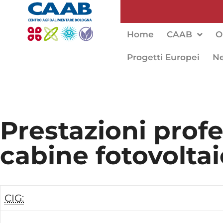
Home
CAAB
O
Progetti Europei
N
Prestazioni prof
cabine fotovolta
CIG: