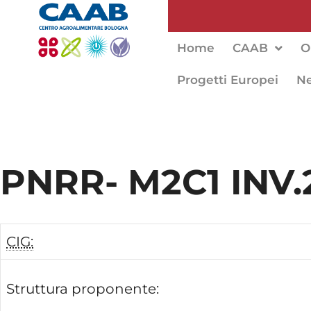
Home
CAAB
O
Progetti Europei
N
PNRR- M2C1 INV.2.
CIG:
Struttura proponente: