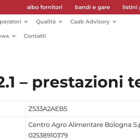
albo fornitori
bandi e gare
listini
peratori
Qualità
Caab Advisory
ews
Contatti
1 – prestazioni t
Z533A2AEB5
Centro Agro Alimentare Bologna S.
02538910379