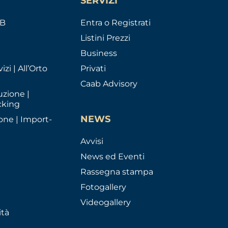
SERVIZI
AB
Entra o Registrati
Listini Prezzi
Business
izi | All’Orto
Privati
Caab Advisory
uzione |
cking
NEWS
one | Import-
Avvisi
News ed Eventi
Rassegna stampa
Fotogallery
Videogallery
ità