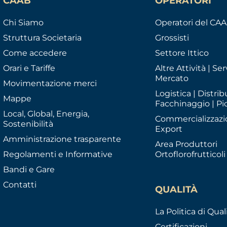
CAAB
OPERATORI
Chi Siamo
Operatori del CA
Struttura Societaria
Grossisti
Come accedere
Settore Ittico
Orari e Tariffe
Altre Attività | Serv
Mercato
Movimentazione merci
Logistica | Distrib
Mappe
Facchinaggio | Pi
Local, Global, Energia,
Commercializzazi
Sostenibilità
Export
Amministrazione trasparente
Area Produttori
Regolamenti e Informative
Ortoflorofrutticoli
Bandi e Gare
Contatti
QUALITÀ
La Politica di Qual
Certificazioni